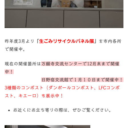
昨年度3月より
「
生ごみリサイクルパネル展
」
を市内各所
で開催中。
現在の開催箇所は
万願寺交流センターで12月末まで開催
中！
日野宿交流館で１月１０日まで開催中！
3種類のコンポスト（ダンボールコンポスト、LFCコンポ
スト、キエーロ）も展示中！
お近くにお立ち寄りの際は、ぜひご覧ください。