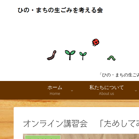
「ひの・まちの生ご
ホーム
私たちについて
Home
About us
オンライン講習会 「ためし